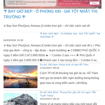
🌴 BAY GIỜ ĐẸP - Ở PHÒNG XỊN - GIÁ TỐT NHẤT THỊ
TRƯỜNG 🌴
✈️ Bay Sun PhuQuoc Airways |Combo trọn gói – chỉ việc xách vali đi!
🌴 BAY GIỜ ĐẸP - Ở PHÒNG XỊN - GIÁ TỐT NHẤT THỊ
TRƯỜNG 🌴
04/03/2026 10:30
✈️ Bay Sun PhuQuoc Airways |Combo trọn gói – chỉ việc xách vali đi! 👉 Phù
hợp gia đình – công ty – tập đoàn – team building 🔥 COMBO PHÚ QUỐC 4
ngày 3 đêm GIÁ CHỈ 3.899.000đ 🔥 ✅ Combo 3 sao ⭐⭐⭐ 🌟 Phú Quốc 4
ngày 3 đêm giá 3.899.000 đ 🏨 Khách sạn 3 sao trung tâm ✅ Combo 4 sao
Du lịch Việt Nam: Khám phá vẻ đẹp Hồ Tràm
⭐⭐⭐⭐ 🌟 Phú Quốc 4 ngày 3 đêm giá 4.399.000 đ 🏨 Lưu trú KS Mường
17/11/2017 09:32
Thanh Luxury Phú Quốc hoặc tương đương 🎯 COMBO ĐÃ BAO GỒM: ✔️
Cách TP HCM khoảng hai giờ lái xe, Hồ Tràm
Vé máy bay khứ hồi Hà Nội - Phú Quốc - Hà Nội đi về giờ đẹp ✔️ Ăn sáng
mời gọi du khách đến nghỉ dưỡng trong không
03 bữa tại khách sạn ✔️ Bữa ăn nhẹ trên máy bay theo tiêu chuẩn hàng
gian bao la cùng biển xanh, cát trắng.
không ✔️ 23kg hành lý ký gửi + 7kg xách tay 🤝 TUYỂN ĐẠI LÝ – CỘNG
TÁC VIÊN TOÀN QUỐC 💎 Giá tốt – chiết khấu hấp dẫn 💎 Hỗ trợ bán hàng,
Du lịch Hòa Bình: Thung Khe gây sốt với ngọn "Đồi
tài liệu & hình ảnh 💎 Chính sách riêng cho đối tác, công ty, tập đoàn ----------
Tuyết Trắng".
15/11/2017 09:14
------------------ 📌 Royal Dragon Tourist 📍 Địa chỉ: - HA02-148, Khu đô thị
Hùng vĩ và mang dáng dấp của một ngọn đồi
Vinhomes Ocean Park 1, Gia Lâm, Hà Nội - Tầng 2, TTM V+, Toà nhà Hoà