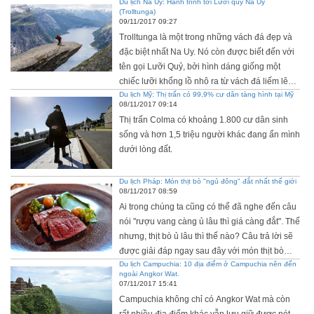
Du lịch Na Uy: Hành trình tới Lưỡi quỷ Na Uy
(Trolltunga)
09/11/2017 09:27
Trolltunga là một trong những vách đá đẹp và
đặc biệt nhất Na Uy. Nó còn được biết đến với
tên gọi Lưỡi Quỷ, bởi hình dáng giống một
chiếc lưỡi khổng lồ nhô ra từ vách đá liếm lên
Du lịch Mỹ: Thị trấn có 99,9% cư dân tàng hình tại Mỹ
bầu trời xanh cùng khung cảnh hùng vĩ phía
08/11/2017 09:14
dưới.
Thị trấn Colma có khoảng 1.800 cư dân sinh
sống và hơn 1,5 triệu người khác đang ẩn mình
dưới lòng đất.
Du lịch Pháp: Món thịt bò "ngủ đông" đắt nhất thế giới
08/11/2017 08:59
Ai trong chúng ta cũng có thể đã nghe đến câu
nói "rượu vang càng ủ lâu thì giá càng đắt". Thế
nhưng, thịt bò ủ lâu thì thế nào? Câu trả lời sẽ
được giải đáp ngay sau đây với món thịt bò
Du lịch Campuchia: 10 địa điểm ở Campuchia nên đến
ngủ đông của gia đình nhà Alexandre Polmard
ngoài Angkor Wat.
ở Pháp.
07/11/2017 15:41
Campuchia không chỉ có Angkor Wat mà còn