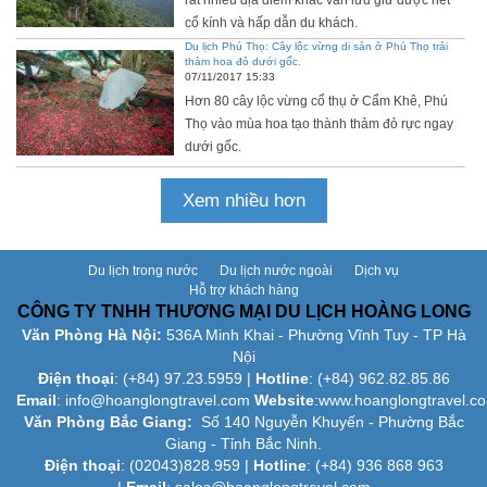
rất nhiều địa điểm khác vẫn lưu giữ được nét
cổ kính và hấp dẫn du khách.
Du lịch Phú Thọ: Cây lộc vừng di sản ở Phú Thọ trải
thảm hoa đỏ dưới gốc.
07/11/2017 15:33
Hơn 80 cây lộc vừng cổ thụ ở Cẩm Khê, Phú
Thọ vào mùa hoa tạo thành thảm đỏ rực ngay
dưới gốc.
Xem nhiều hơn
Du lịch trong nước
Du lịch nước ngoài
Dịch vụ
Hỗ trợ khách hàng
CÔNG TY TNHH THƯƠNG MẠI DU LỊCH HOÀNG LONG
Văn Phòng Hà Nội:
536A Minh Khai - Phường Vĩnh Tuy - TP Hà
Nội
Điện thoại
: (+84)
97.23.5959
|
Hotline
: (+84) 962.82.85.86
Email
:
info@hoanglongtravel.com
Website
:www.
hoanglongtravel.c
Văn Phòng Bắc Giang:
Số 140 Nguyễn Khuyến - Phường Bắc
Giang - Tỉnh Bắc Ninh.
Điện thoại
: (02043)828.959 |
Hotline
: (+84) 936 868 963
|
Email
: sales@hoanglongtravel.com