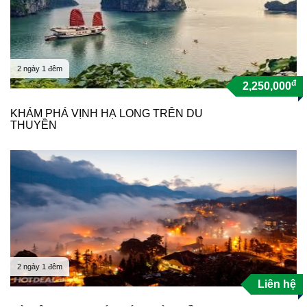
2 ngày 1 đêm
đ
2,250,000
KHÁM PHÁ VỊNH HẠ LONG TRÊN DU
THUYỀN
2 ngày 1 đêm
Liên hệ