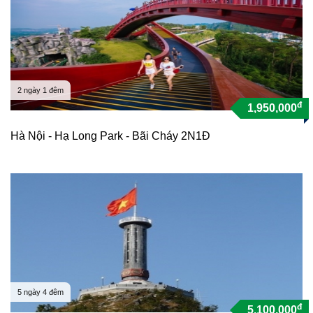
2 ngày 1 đêm
đ
1,950,000
Hà Nội - Hạ Long Park - Bãi Cháy 2N1Đ
5 ngày 4 đêm
đ
5,100,000