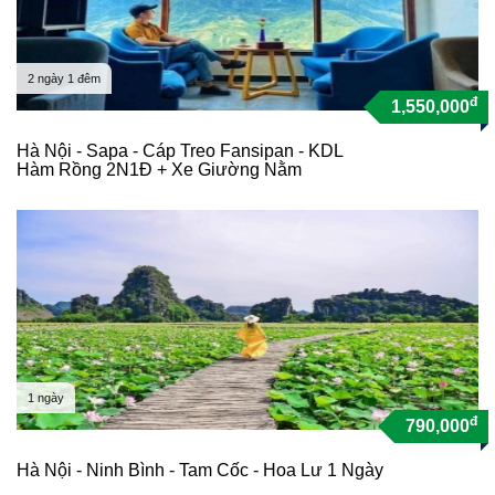
2 ngày 1 đêm
đ
1,550,000
Hà Nội - Sapa - Cáp Treo Fansipan - KDL
Hàm Rồng 2N1Đ + Xe Giường Nằm
1 ngày
đ
790,000
Hà Nội - Ninh Bình - Tam Cốc - Hoa Lư 1 Ngày