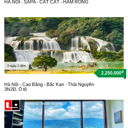
HÀ NỘI - SAPA - CÁT CÁT - HÀM RỒNG
3 ngày 2 đêm
đ
2,250,000
Hà Nội - Cao Bằng - Bắc Kạn - Thái Nguyên
3N2Đ, Ô tô