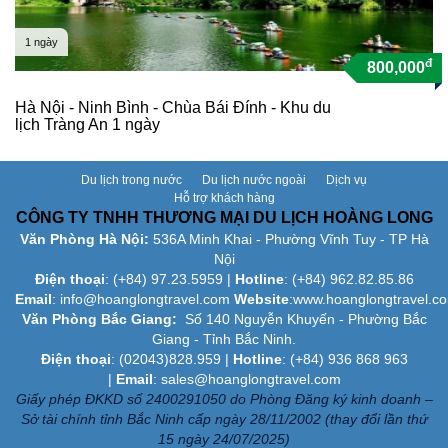
1 ngày
đ
800,000
Hà Nội - Ninh Bình - Chùa Bái Đính - Khu du
lịch Tràng An 1 ngày
Du lịch trong nước
Du lịch nước ngoài
Dịch vụ
Hỗ trợ khách hàng
CÔNG TY TNHH THƯƠNG MẠI DU LỊCH HOÀNG LONG
Văn Phòng Hà Nội:
536A Minh Khai - Phường Vĩnh Tuy - TP Hà
Nội
Điện thoại
: (+84)
97.23.5959
|
Hotline
: (+84) 962.82.85.86
Email
:
info@hoanglongtravel.com
Website
:www.
hoanglongtravel.c
Văn Phòng Bắc Giang:
Số 140 Nguyễn Khuyến - Phường Bắc
Giang - Tỉnh Bắc Ninh.
Điện thoại
: (02043)828.959 |
Hotline
: (+84) 936 868 963
|
Email
: sales@hoanglongtravel.com
Giấy phép ĐKKD số 2400291050 do Phòng Đăng ký kinh doanh –
Sở tài chính tỉnh Bắc Ninh cấp ngày 28/11/2002 (thay đổi lần thứ
15 ngày 24/07/2025)