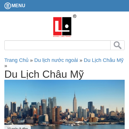
MENU
Trang Chủ
»
Du lịch nước ngoài
»
Du Lịch Châu Mỹ
»
Du Lịch Châu Mỹ
10 ngày 9 đêm