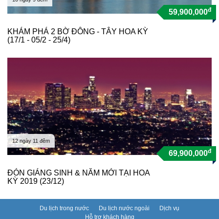
đ
59,900,000
KHÁM PHÁ 2 BỜ ĐÔNG - TÂY HOA KỲ
(17/1 - 05/2 - 25/4)
12 ngày 11 đêm
đ
69,900,000
ĐÓN GIÁNG SINH & NĂM MỚI TẠI HOA
KỲ 2019 (23/12)
Du lịch trong nước
Du lịch nước ngoài
Dịch vụ
Hỗ trợ khách hàng