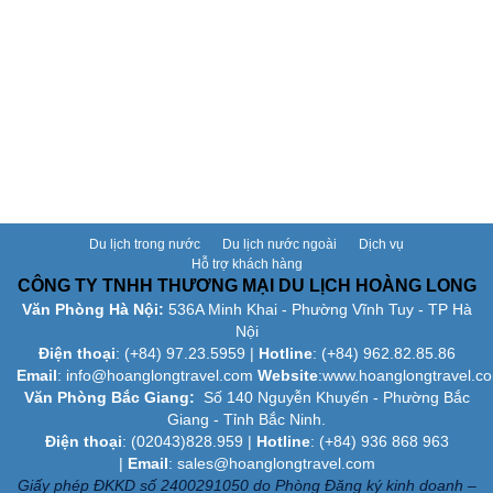
Du lịch trong nước
Du lịch nước ngoài
Dịch vụ
Hỗ trợ khách hàng
CÔNG TY TNHH THƯƠNG MẠI DU LỊCH HOÀNG LONG
Văn Phòng Hà Nội:
536A Minh Khai - Phường Vĩnh Tuy - TP Hà
Nội
Điện thoại
: (+84)
97.23.5959
|
Hotline
: (+84) 962.82.85.86
Email
:
info@hoanglongtravel.com
Website
:www.
hoanglongtravel.c
Văn Phòng Bắc Giang:
Số 140 Nguyễn Khuyến - Phường Bắc
Giang - Tỉnh Bắc Ninh.
Điện thoại
: (02043)828.959 |
Hotline
: (+84) 936 868 963
|
Email
: sales@hoanglongtravel.com
Giấy phép ĐKKD số 2400291050 do Phòng Đăng ký kinh doanh –