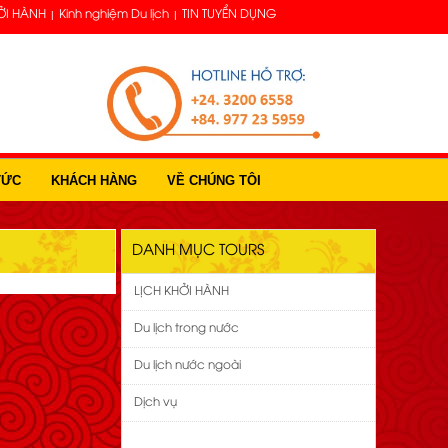
ỞI HÀNH
Kinh nghiệm Du lịch
TIN TUYỂN DỤNG
TỨC
KHÁCH HÀNG
VỀ CHÚNG TÔI
DANH MỤC TOURS
LỊCH KHỞI HÀNH
Du lịch trong nước
Du lịch nước ngoài
Dịch vụ