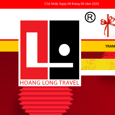
Chủ Nhật, Ngày 09 tháng 08 năm 2026
TRAN
»
»
»
Trang Chủ
Du lịch trong nước
Du Lịch Miền Bắc
DU LỊCH YÊN BÁI