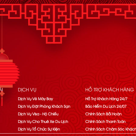
I
DỊCH VỤ
HỖ TRỢ KHÁCH HÀNG
Dịch Vụ Vé Máy Bay
Hỗ Trợ Khách Hàng 24/7
Dịch Vụ Đặt Phòng Khách Sạn
Bảo Hiểm Du Lịch 24/07
Dịch Vụ Visa - Hộ Chiếu
Chính Sách Bồi Hoàn
Dịch Vụ Cho Thuê Xe Du Lịch
Chính Sách Thanh Toán
Dịch Vụ Tổ Chức Sự Kiện
Chính Sách Chăm Sóc Khác