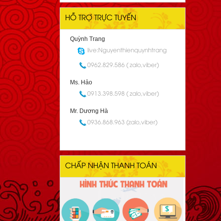
HỖ TRỢ TRỰC TUYẾN
Quỳnh Trang
live:Nguyenthienquynhtrang
0962.829.586 ( zalo,viber)
Ms. Hảo
0913.398.598 ( zalo,viber)
Mr. Dương Hà
0936.868.963 (zalo,viber)
CHẤP NHẬN THANH TOÁN