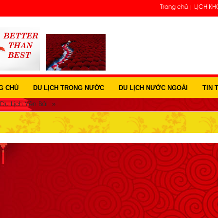
Trang chủ
LỊCH KH
G CHỦ
DU LỊCH TRONG NƯỚC
DU LỊCH NƯỚC NGOÀI
TIN 
»
Du Lịch Yên Bái