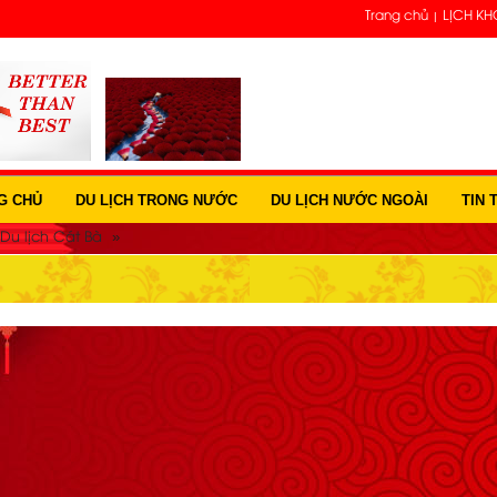
Trang chủ
LỊCH KH
G CHỦ
DU LỊCH TRONG NƯỚC
DU LỊCH NƯỚC NGOÀI
TIN 
»
Du lịch Cát Bà