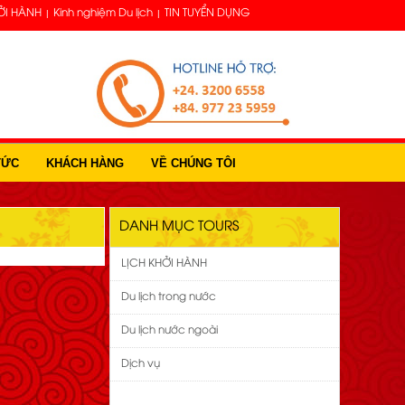
ỞI HÀNH
Kinh nghiệm Du lịch
TIN TUYỂN DỤNG
TỨC
KHÁCH HÀNG
VỀ CHÚNG TÔI
DANH MỤC TOURS
LỊCH KHỞI HÀNH
Du lịch trong nước
Du lịch nước ngoài
Dịch vụ