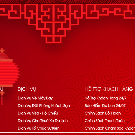
I
DỊCH VỤ
HỖ TRỢ KHÁCH HÀNG
Dịch Vụ Vé Máy Bay
Hỗ Trợ Khách Hàng 24/7
Dịch Vụ Đặt Phòng Khách Sạn
Bảo Hiểm Du Lịch 24/07
Dịch Vụ Visa - Hộ Chiếu
Chính Sách Bồi Hoàn
Dịch Vụ Cho Thuê Xe Du Lịch
Chính Sách Thanh Toán
Dịch Vụ Tổ Chức Sự Kiện
Chính Sách Chăm Sóc Khác