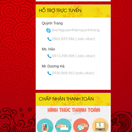
HỖ TRỢ TRỰC TUYẾN
Quỳnh Trang
live:Nguyenthienquynhtrang
0962.829.586 ( zalo,viber)
Ms. Hảo
0913.398.598 ( zalo,viber)
Mr. Dương Hà
0936.868.963 (zalo,viber)
CHẤP NHẬN THANH TOÁN