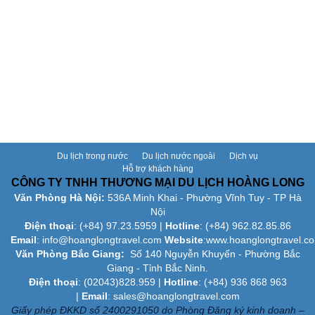
Du lịch trong nước
Du lịch nước ngoài
Dịch vụ
Hỗ trợ khách hàng
CÔNG TY TNHH THƯƠNG MẠI DU LỊCH HOÀNG LONG
Văn Phòng Hà Nội:
536A Minh Khai - Phường Vĩnh Tuy - TP Hà
Nội
Điện thoại
: (+84)
97.23.5959
|
Hotline
: (+84) 962.82.85.86
Email
:
info@hoanglongtravel.com
Website
:www.
hoanglongtravel.c
Văn Phòng Bắc Giang:
Số 140 Nguyễn Khuyến - Phường Bắc
Giang - Tỉnh Bắc Ninh.
Điện thoại
: (02043)828.959 |
Hotline
: (+84) 936 868 963
|
Email
: sales@hoanglongtravel.com
Giấy phép ĐKKD số 2400291050 do Phòng Đăng ký kinh doanh –