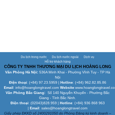
Du lịch trong nước
Du lịch nước ngoài
Dịch vụ
Hỗ trợ khách hàng
CÔNG TY TNHH THƯƠNG MẠI DU LỊCH HOÀNG LONG
Văn Phòng Hà Nội:
536A Minh Khai - Phường Vĩnh Tuy - TP Hà
Nội
Điện thoại
: (+84)
97.23.5959
|
Hotline
: (+84) 962.82.85.86
Email
:
info@hoanglongtravel.com
Website
:www.
hoanglongtravel.c
Văn Phòng Bắc Giang:
Số 140 Nguyễn Khuyến - Phường Bắc
Giang - Tỉnh Bắc Ninh.
Điện thoại
: (02043)828.959 |
Hotline
: (+84) 936 868 963
|
Email
: sales@hoanglongtravel.com
Giấy phép ĐKKD số 2400291050 do Phòng Đăng ký kinh doanh –