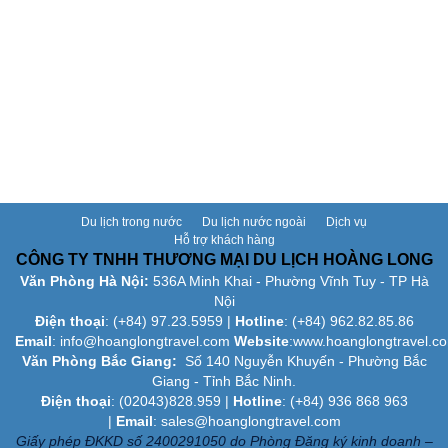
Du lịch trong nước
Du lịch nước ngoài
Dịch vụ
Hỗ trợ khách hàng
CÔNG TY TNHH THƯƠNG MẠI DU LỊCH HOÀNG LONG
Văn Phòng Hà Nội:
536A Minh Khai - Phường Vĩnh Tuy - TP Hà
Nội
Điện thoại
: (+84)
97.23.5959
|
Hotline
: (+84) 962.82.85.86
Email
:
info@hoanglongtravel.com
Website
:www.
hoanglongtravel.c
Văn Phòng Bắc Giang:
Số 140 Nguyễn Khuyến - Phường Bắc
Giang - Tỉnh Bắc Ninh.
Điện thoại
: (02043)828.959 |
Hotline
: (+84) 936 868 963
|
Email
: sales@hoanglongtravel.com
Giấy phép ĐKKD số 2400291050 do Phòng Đăng ký kinh doanh –