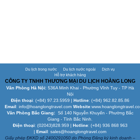
Du lịch trong nước
Du lịch nước ngoài
Dịch vụ
Hỗ trợ khách hàng
CÔNG TY TNHH THƯƠNG MẠI DU LỊCH HOÀNG LONG
Văn Phòng Hà Nội:
536A Minh Khai - Phường Vĩnh Tuy - TP Hà
Nội
Điện thoại
: (+84)
97.23.5959
|
Hotline
: (+84) 962.82.85.86
Email
:
info@hoanglongtravel.com
Website
:www.
hoanglongtravel.c
Văn Phòng Bắc Giang:
Số 140 Nguyễn Khuyến - Phường Bắc
Giang - Tỉnh Bắc Ninh.
Điện thoại
: (02043)828.959 |
Hotline
: (+84) 936 868 963
|
Email
: sales@hoanglongtravel.com
Giấy phép ĐKKD số 2400291050 do Phòng Đăng ký kinh doanh –