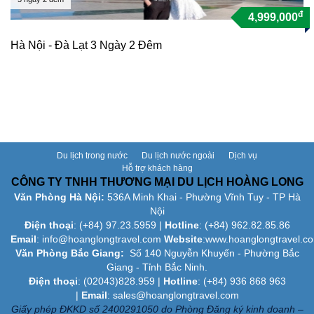
đ
4,999,000
Hà Nội - Đà Lạt 3 Ngày 2 Đêm
Du lịch trong nước
Du lịch nước ngoài
Dịch vụ
Hỗ trợ khách hàng
CÔNG TY TNHH THƯƠNG MẠI DU LỊCH HOÀNG LONG
Văn Phòng Hà Nội:
536A Minh Khai - Phường Vĩnh Tuy - TP Hà
Nội
Điện thoại
: (+84)
97.23.5959
|
Hotline
: (+84) 962.82.85.86
Email
:
info@hoanglongtravel.com
Website
:www.
hoanglongtravel.c
Văn Phòng Bắc Giang:
Số 140 Nguyễn Khuyến - Phường Bắc
Giang - Tỉnh Bắc Ninh.
Điện thoại
: (02043)828.959 |
Hotline
: (+84) 936 868 963
|
Email
: sales@hoanglongtravel.com
Giấy phép ĐKKD số 2400291050 do Phòng Đăng ký kinh doanh –