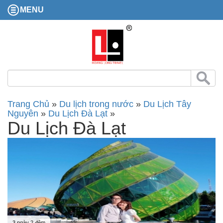
MENU
Trang Chủ
»
Du lịch trong nước
»
Du Lịch Tây
Nguyên
»
Du Lịch Đà Lạt
»
Du Lịch Đà Lạt
3 ngày 2 đêm