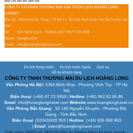
Mọi chi tiết xin liên hệ:
CÔNG TY CỔ PHẦN THƯƠNG MẠI VẬN TẢI DU LỊCH HOÀNG LONG
LUXURY
Địa chỉ : Phòng A210, Tầng 2 TTTM V+, Số 505 Minh Khai, Hai Bà Trưng, Hà
Nội
Tel : 024 3200 2113 – Hotline 24/7: 0977 235 959
Skype : dongtourism
Email : info@hoanglongluxury.com
Du lịch trong nước
Du lịch nước ngoài
Dịch vụ
Hỗ trợ khách hàng
CÔNG TY TNHH THƯƠNG MẠI DU LỊCH HOÀNG LONG
Văn Phòng Hà Nội:
536A Minh Khai - Phường Vĩnh Tuy - TP Hà
Nội
Điện thoại
: (+84)
97.23.5959
|
Hotline
: (+84) 962.82.85.86
Email
:
info@hoanglongtravel.com
Website
:www.
hoanglongtravel.c
Văn Phòng Bắc Giang:
Số 140 Nguyễn Khuyến - Phường Bắc
Giang - Tỉnh Bắc Ninh.
Điện thoại
: (02043)828.959 |
Hotline
: (+84) 936 868 963
|
Email
: sales@hoanglongtravel.com
Giấy phép ĐKKD số 2400291050 do Phòng Đăng ký kinh doanh –