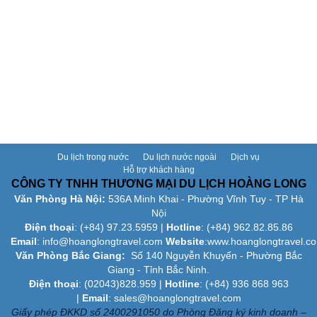
Du lịch trong nước
Du lịch nước ngoài
Dịch vụ
Hỗ trợ khách hàng
CÔNG TY TNHH THƯƠNG MẠI DU LỊCH HOÀNG LONG
Văn Phòng Hà Nội:
536A Minh Khai - Phường Vĩnh Tuy - TP Hà
Nội
Điện thoại
: (+84)
97.23.5959
|
Hotline
: (+84) 962.82.85.86
Email
:
info@hoanglongtravel.com
Website
:www.
hoanglongtravel.c
Văn Phòng Bắc Giang:
Số 140 Nguyễn Khuyến - Phường Bắc
Giang - Tỉnh Bắc Ninh.
Điện thoại
: (02043)828.959 |
Hotline
: (+84) 936 868 963
|
Email
: sales@hoanglongtravel.com
Giấy phép ĐKKD số 2400291050 do Phòng Đăng ký kinh doanh –