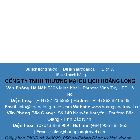
Du lịch trong nước
Du lịch nước ngoài
Dịch vụ
Hỗ trợ khách hàng
CÔNG TY TNHH THƯƠNG MẠI DU LỊCH HOÀNG LONG
Văn Phòng Hà Nội:
536A Minh Khai - Phường Vĩnh Tuy - TP Hà
Nội
Điện thoại
: (+84)
97.23.5959
|
Hotline
: (+84) 962.82.85.86
Email
:
info@hoanglongtravel.com
Website
:www.
hoanglongtravel.c
Văn Phòng Bắc Giang:
Số 140 Nguyễn Khuyến - Phường Bắc
Giang - Tỉnh Bắc Ninh.
Điện thoại
: (02043)828.959 |
Hotline
: (+84) 936 868 963
|
Email
: sales@hoanglongtravel.com
Giấy phép ĐKKD số 2400291050 do Phòng Đăng ký kinh doanh –