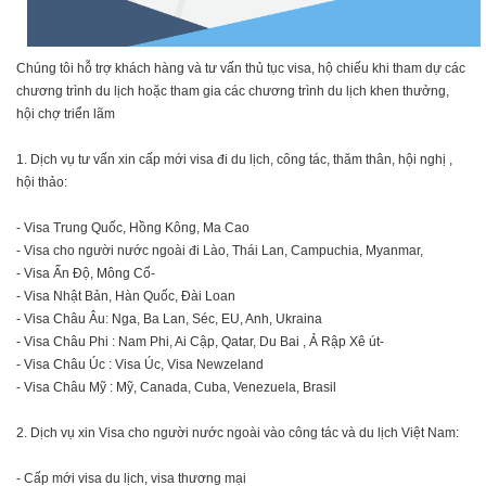
Chúng tôi hỗ trợ khách hàng và tư vấn thủ tục visa, hộ chiếu khi tham dự các
chương trình du lịch hoặc tham gia các chương trình du lịch khen thưởng,
hội chợ triển lãm
1. Dịch vụ tư vấn xin cấp mới visa đi du lịch, công tác, thăm thân, hội nghị ,
hội thảo:
- Visa Trung Quốc, Hồng Kông, Ma Cao
- Visa cho người nước ngoài đi Lào, Thái Lan, Campuchia, Myanmar,
- Visa Ấn Độ, Mông Cổ-
- Visa Nhật Bản, Hàn Quốc, Đài Loan
- Visa Châu Âu: Nga, Ba Lan, Séc, EU, Anh, Ukraina
- Visa Châu Phi : Nam Phi, Ai Cập, Qatar, Du Bai , Ả Rập Xê út-
- Visa Châu Úc : Visa Úc, Visa Newzeland
- Visa Châu Mỹ : Mỹ, Canada, Cuba, Venezuela, Brasil
2. Dịch vụ xin Visa cho người nước ngoài vào công tác và du lịch Việt Nam:
- Cấp mới visa du lịch, visa thương mại