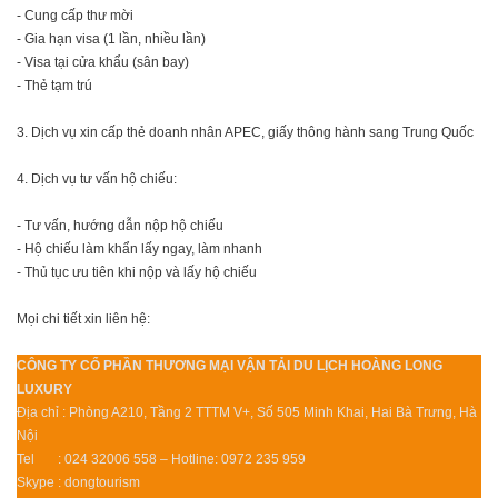
- Cung cấp thư mời
- Gia hạn visa (1 lần, nhiều lần)
- Visa tại cửa khẩu (sân bay)
- Thẻ tạm trú
3. Dịch vụ xin cấp thẻ doanh nhân APEC, giấy thông hành sang Trung Quốc
4. Dịch vụ tư vấn hộ chiếu:
- Tư vấn, hướng dẫn nộp hộ chiếu
- Hộ chiếu làm khẩn lấy ngay, làm nhanh
- Thủ tục ưu tiên khi nộp và lấy hộ chiếu
Mọi chi tiết xin liên hệ:
CÔNG TY CỔ PHẦN THƯƠNG MẠI VẬN TẢI DU LỊCH HOÀNG LONG
LUXURY
Địa chỉ : Phòng A210, Tầng 2 TTTM V+, Số 505 Minh Khai, Hai Bà Trưng, Hà
Nội
Tel : 024 32006 558 – Hotline: 0972 235 959
Skype : dongtourism