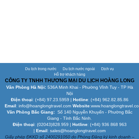
Du lịch trong nước
Du lịch nước ngoài
Dịch vụ
Hỗ trợ khách hàng
CÔNG TY TNHH THƯƠNG MẠI DU LỊCH HOÀNG LONG
Văn Phòng Hà Nội:
536A Minh Khai - Phường Vĩnh Tuy - TP Hà
Nội
Điện thoại
: (+84)
97.23.5959
|
Hotline
: (+84) 962.82.85.86
Email
:
info@hoanglongtravel.com
Website
:www.
hoanglongtravel.c
Văn Phòng Bắc Giang:
Số 140 Nguyễn Khuyến - Phường Bắc
Giang - Tỉnh Bắc Ninh.
Điện thoại
: (02043)828.959 |
Hotline
: (+84) 936 868 963
|
Email
: sales@hoanglongtravel.com
Giấy phép ĐKKD số 2400291050 do Phòng Đăng ký kinh doanh –