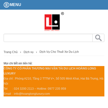
MENU
Dịch Vụ Cho Thuê Xe Du Lịch
Trang Chủ
Dịch vụ
Mọi chi tiết xin liên hệ:
CÔNG TY CỔ PHẦN THƯƠNG MẠI VẬN TẢI DU LỊCH HOÀNG LONG
LUXURY
Địa chỉ : Phòng A210, Tầng 2 TTTM V+, Số 505 Minh Khai, Hai Bà Trưng, Hà
Nội
Tel : 024 3200 2113 – Hotline: 0977 235 959
Email : info@hoanglongluxury.com