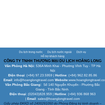
Du lịch trong nước
Du lịch nước ngoài
Dịch vụ
Hỗ trợ khách hàng
CÔNG TY TNHH THƯƠNG MẠI DU LỊCH HOÀNG LONG
Văn Phòng Hà Nội:
536A Minh Khai - Phường Vĩnh Tuy - TP Hà
Nội
Điện thoại
: (+84)
97.23.5959
|
Hotline
: (+84) 962.82.85.86
Email
:
info@hoanglongtravel.com
Website
:www.
hoanglongtravel.c
Văn Phòng Bắc Giang:
Số 140 Nguyễn Khuyến - Phường Bắc
Giang - Tỉnh Bắc Ninh.
Điện thoại
: (02043)828.959 |
Hotline
: (+84) 936 868 963
|
Email
: sales@hoanglongtravel.com
Giấy phép ĐKKD số 2400291050 do Phòng Đăng ký kinh doanh –