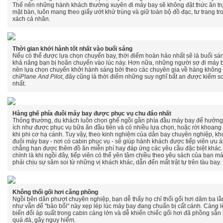
Thế nên những hành khách thường xuyên đi máy bay sẽ không đặt thức ăn trự
mặt bàn, luôn mang theo giấy ướt khử trùng và giữ toàn bộ đồ đạc, tư trang tro
xách cá nhân.
Thời gian khởi hành tốt nhất vào buổi sáng
Nếu có thể được lựa chọn chuyến bay, thời điểm hoàn hảo nhất sẽ là buổi sáng,
khả năng bạn bị hoãn chuyến vào lúc này. Hơn nữa, những người sợ đi máy 
nên lựa chọn chuyến khởi hành sáng bởi theo các chuyên gia về hàng không 
chí
Plane And Pilot
, đây cũng là thời điểm những suy nghĩ bất an được kiểm so
nhất.
Hàng ghế phía đuôi máy bay được phục vụ chu đáo nhất
Thông thường, du khách luôn chọn ghế ngồi gần phía đầu máy bay để hưởng
ích như được phục vụ bữa ăn đầu tiên và có nhiều lựa chọn, hoặc rời khoang
khi phi cơ hạ cánh. Tuy vậy, theo kinh nghiệm của dân bay chuyên nghiệp, k
đuôi máy bay - nơi có cabin phục vụ - sẽ giúp hành khách được tiếp viên ưu á
chẳng hạn được thêm đồ ăn miễn phí hay đáp ứng các yêu cầu đặc biệt khác.
chính là khi ngồi đây, tiếp viên có thể yên tâm chiều theo yêu sách của bạn m
phải chịu sự săm soi từ những vị khách khác, dẫn đến mất trật tự trên tàu bay.
Không thổi gối hơi căng phồng
Ngồi bên dân phượt chuyên nghiệp, bạn dễ thấy họ chỉ thổi gối hơi dăm ba lầ
như vẫn để "bảo bối" này xẹp lép lúc máy bay đang chuẩn bị cất cánh. Càng l
biến đổi áp suất trong cabin càng lớn và dễ khiến chiếc gối hơi đã phồng sẵn
quá đà, gây nguy hiểm.