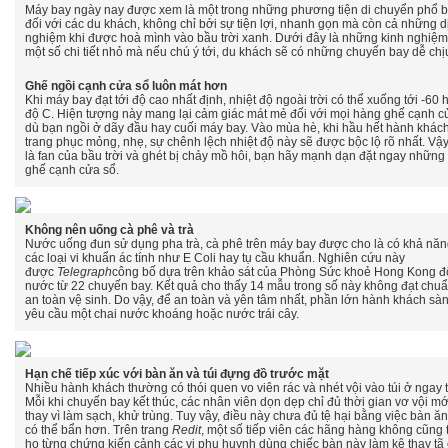
Máy bay ngày nay được xem là một trong những phương tiện di chuyển phổ b
đối với các du khách, không chỉ bởi sự tiện lợi, nhanh gọn mà còn cả những dịc
nghiệm khi được hoà mình vào bầu trời xanh. Dưới đây là những kinh nghiệm 
một số chi tiết nhỏ mà nếu chú ý tới, du khách sẽ có những chuyến ba
y dễ chị
Ghế ngồi cạnh cửa sổ luôn mát hơn
Khi máy bay đạt tới độ cao nhất định, nhiệt độ ngoài trời có thể xuống tới -60 
độ C. Hiện tượng này mang lại cảm giác mát mẻ đối với mọi hàng ghế cạnh c
dù bạn ngồi ở dãy đầu hay cuối máy bay. Vào mùa hè, khi hầu hết hành khác
trang phục mỏng, nhẹ, sự chênh lệch nhiệt độ này sẽ được bộc lộ rõ nhất. Vậ
là fan của bầu trời và ghét bị chảy mồ hôi, bạn hãy mạnh dạn đặt ngay những
ghế cạnh cửa sổ.
Không nên uống cà phê và trà
Nước uống đun sử dụng pha trà, cà phê trên máy bay được cho là có khả năn
các loại vi khuẩn ác tính như E Coli hay tụ cầu khuẩn. Nghiên cứu này
được
Telegraph
công bố dựa trên khảo sát của Phòng Sức khoẻ Hong Kong đ
nước từ 22 chuyến bay. Kết quả cho thấy 14 mẫu trong số này không đạt chuẩn
an toàn vệ sinh. Do vậy, để an toàn và yên tâm nhất, phần lớn hành khách sàn
yêu cầu một chai nước khoáng hoặc nước trái cây.
Hạn chế tiếp xúc với bàn ăn và túi đựng đồ trước mặt
Nhiều hành khách thường có thói quen vo viên rác và nhét vội vào túi ở ngay 
Mỗi khi chuyến bay kết thúc, các nhân viên dọn dẹp chỉ đủ thời gian vơ vội m
thay vì làm sạch, khử trùng. Tuy vậy, điều này chưa đủ tệ hại bằng việc bàn ă
có thể bẩn hơn. Trên trang
Redit
, một số tiếp viên các hãng hàng không cũng
họ từng chứng kiến cảnh các vị phụ huynh dùng chiếc bàn này làm kệ thay tã 