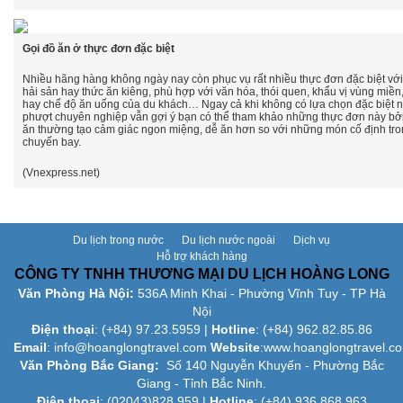
Gọi đồ ăn ở thực đơn đặc biệt
Nhiều hãng hàng không ngày nay còn phục vụ rất nhiều thực đơn đặc biệt với
hải sản hay thức ăn kiêng, phù hợp với văn hóa, thói quen, khẩu vị vùng miền,
hay chế độ ăn uống của du khách… Ngay cả khi không có lựa chọn đặc biệt 
phượt chuyên nghiệp vẫn gợi ý bạn có thể tham khảo những thực đơn này bở
ăn thường tạo cảm giác ngon miệng, dễ ăn hơn so với những món cố định tro
chuyến bay.
(Vnexpress.net)
Du lịch trong nước
Du lịch nước ngoài
Dịch vụ
Hỗ trợ khách hàng
CÔNG TY TNHH THƯƠNG MẠI DU LỊCH HOÀNG LONG
Văn Phòng Hà Nội:
536A Minh Khai - Phường Vĩnh Tuy - TP Hà
Nội
Điện thoại
: (+84)
97.23.5959
|
Hotline
: (+84) 962.82.85.86
Email
:
info@hoanglongtravel.com
Website
:www.
hoanglongtravel.c
Văn Phòng Bắc Giang:
Số 140 Nguyễn Khuyến - Phường Bắc
Giang - Tỉnh Bắc Ninh.
Điện thoại
: (02043)828.959 |
Hotline
: (+84) 936 868 963