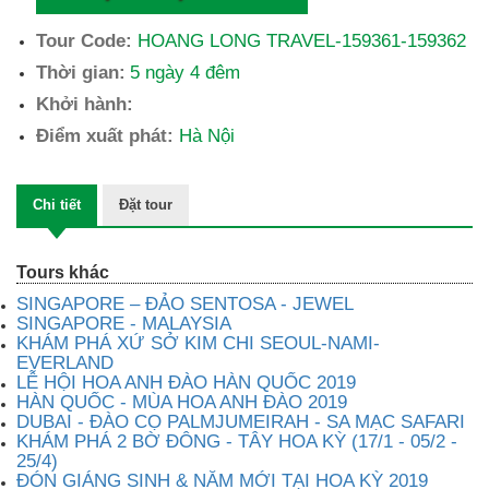
Tour Code:
HOANG LONG TRAVEL-159361-159362
Thời gian:
5 ngày 4 đêm
Khởi hành:
Điểm xuất phát:
Hà Nội
Chi tiết
Đặt tour
Tours khác
SINGAPORE – ĐẢO SENTOSA - JEWEL
SINGAPORE - MALAYSIA
KHÁM PHÁ XỨ SỞ KIM CHI SEOUL-NAMI-
EVERLAND
LỄ HỘI HOA ANH ĐÀO HÀN QUỐC 2019
HÀN QUỐC - MÙA HOA ANH ĐÀO 2019
DUBAI - ĐÀO CỌ PALMJUMEIRAH - SA MẠC SAFARI
KHÁM PHÁ 2 BỜ ĐÔNG - TÂY HOA KỲ (17/1 - 05/2 -
25/4)
ĐÓN GIÁNG SINH & NĂM MỚI TẠI HOA KỲ 2019