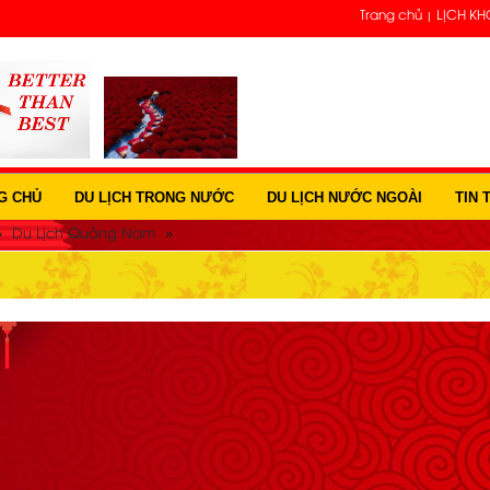
Trang chủ
LỊCH KH
G CHỦ
DU LỊCH TRONG NƯỚC
DU LỊCH NƯỚC NGOÀI
TIN 
»
»
Du Lịch Quảng Nam