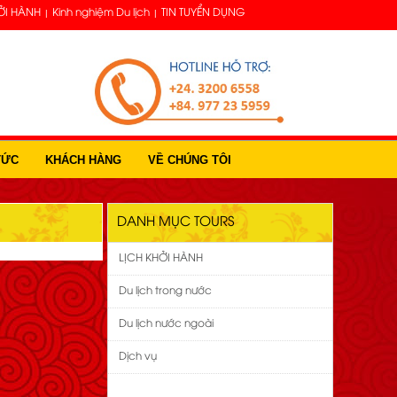
ỞI HÀNH
Kinh nghiệm Du lịch
TIN TUYỂN DỤNG
TỨC
KHÁCH HÀNG
VỀ CHÚNG TÔI
DANH MỤC TOURS
LỊCH KHỞI HÀNH
Du lịch trong nước
Du lịch nước ngoài
Dịch vụ