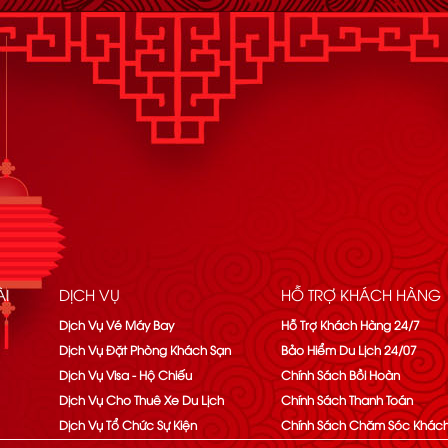
I
DỊCH VỤ
HỖ TRỢ KHÁCH HÀNG
Dịch Vụ Vé Máy Bay
Hỗ Trợ Khách Hàng 24/7
Dịch Vụ Đặt Phòng Khách Sạn
Bảo Hiểm Du Lịch 24/07
Dịch Vụ Visa - Hộ Chiếu
Chính Sách Bồi Hoàn
Dịch Vụ Cho Thuê Xe Du Lịch
Chính Sách Thanh Toán
Dịch Vụ Tổ Chức Sự Kiện
Chính Sách Chăm Sóc Khác