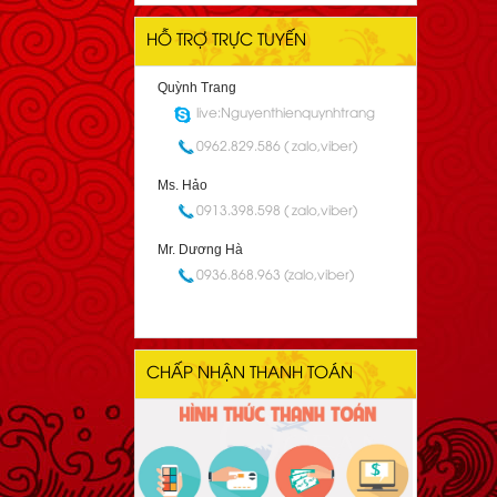
HỖ TRỢ TRỰC TUYẾN
Quỳnh Trang
live:Nguyenthienquynhtrang
0962.829.586 ( zalo,viber)
Ms. Hảo
0913.398.598 ( zalo,viber)
Mr. Dương Hà
0936.868.963 (zalo,viber)
CHẤP NHẬN THANH TOÁN