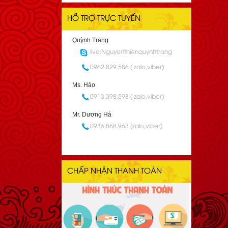
HỖ TRỢ TRỰC TUYẾN
Quỳnh Trang
live:Nguyenthienquynhtrang
0962.829.586 ( zalo,viber)
Ms. Hảo
0913.398.598 ( zalo,viber)
Mr. Dương Hà
0936.868.963 (zalo,viber)
CHẤP NHẬN THANH TOÁN