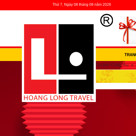
Thứ 7, Ngày 08 tháng 08 năm 2026
TRAN
»
»
»
Trang Chủ
Du lịch nước ngoài
Du lịch Châu Âu
DU LỊCH CHÂU ÂU