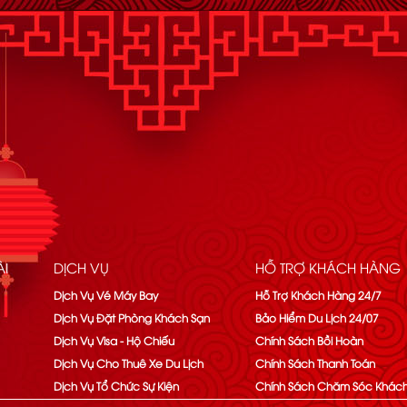
I
DỊCH VỤ
HỖ TRỢ KHÁCH HÀNG
Dịch Vụ Vé Máy Bay
Hỗ Trợ Khách Hàng 24/7
Dịch Vụ Đặt Phòng Khách Sạn
Bảo Hiểm Du Lịch 24/07
Dịch Vụ Visa - Hộ Chiếu
Chính Sách Bồi Hoàn
Dịch Vụ Cho Thuê Xe Du Lịch
Chính Sách Thanh Toán
Dịch Vụ Tổ Chức Sự Kiện
Chính Sách Chăm Sóc Khác