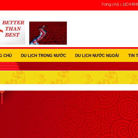
Trang chủ
LỊCH KH
G CHỦ
DU LỊCH TRONG NƯỚC
DU LỊCH NƯỚC NGOÀI
TIN 