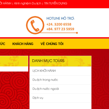
ỞI HÀNH
Kinh nghiệm Du lịch
TIN TUYỂN DỤNG
TỨC
KHÁCH HÀNG
VỀ CHÚNG TÔI
DANH MỤC TOURS
LỊCH KHỞI HÀNH
Du lịch trong nước
Du lịch nước ngoài
Dịch vụ